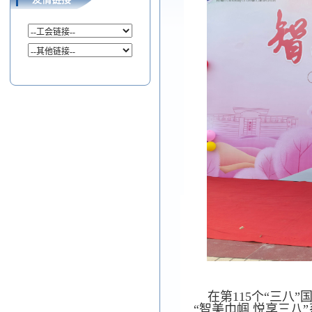
在第115个“三八
“智美巾帼 悦享三