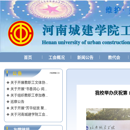
|
|
|
|
首页
工会概况
新闻公告
教代会
公 告
关于开展教职工文体协...
关于开展“书香润心·阅...
我校举办庆祝第 1
关于组织教职工参加春...
巡察公告
关于开展“芳华绽放 聚...
关于河南城建学院工会...
友情链接