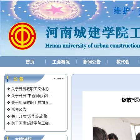
|
|
|
|
首页
工会概况
新闻公告
教代会
公 告
关于开展教职工文体协...
关于开展“书香润心·阅...
绽放“
关于组织教职工参加春...
巡察公告
关于开展“芳华绽放 聚...
关于河南城建学院工会...
友情链接