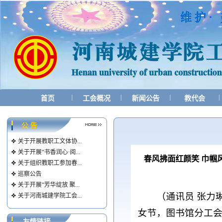
|
|
|
|
首页
工会概况
新闻公告
教代会
公 告
关于开展教职工文体协...
关于开展“书香润心·阅...
春风拂面红颜笑 巾帼
关于组织教职工参加春...
巡察公告
关于开展“芳华绽放 聚...
（通讯员 张力
关于河南城建学院工会...
女节，图书馆分工会
友情链接